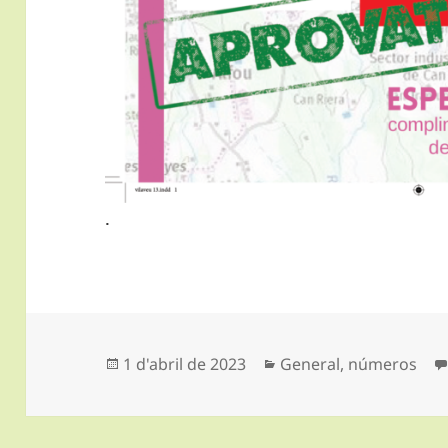
.
Publicat
Categories
1 d'abril de 2023
General
,
números
el