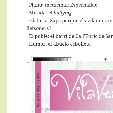
· Planta medicinal: Espernallac
· Mirada: el
bullying
· Història: Saps perquè els vilamajor
lletsoners?
· El poble: el barri de Ca l’Enric de S
· Humor: el abuelo cebolleta