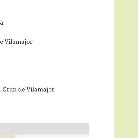
za
de Vilamajor
a Gran de Vilamajor