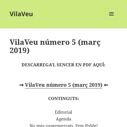
VilaVeu
MENÚ
I
GINYS
VilaVeu número 5 (març
2019)
DESCARREGA’L SENCER EN PDF AQUÍ:
⇒
VilaVeu número 5 (març 2019)
⇐
CONTINGUTS:
Editorial
Agenda
No més supermercats. Fem Poble!