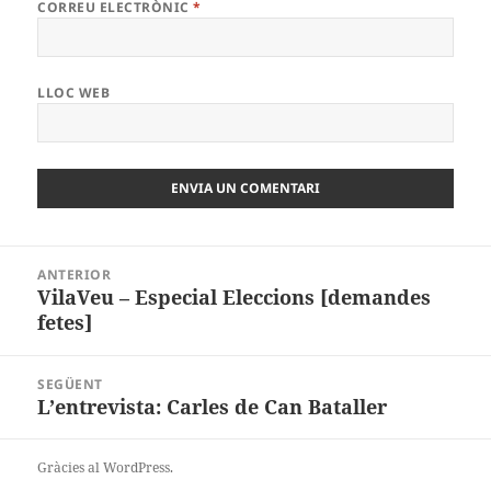
CORREU ELECTRÒNIC
*
LLOC WEB
Navegació
ANTERIOR
d'entrades
VilaVeu – Especial Eleccions [demandes
Entrada
fetes]
anterior:
SEGÜENT
L’entrevista: Carles de Can Bataller
Entrada
següent:
Gràcies al WordPress.