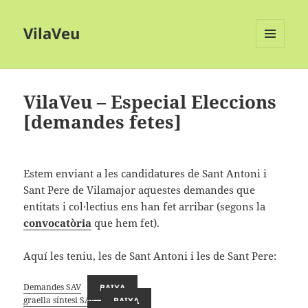
VilaVeu
MENÚ
I
GINYS
VilaVeu – Especial Eleccions
[demandes fetes]
Estem enviant a les candidatures de Sant Antoni i
Sant Pere de Vilamajor aquestes demandes que
entitats i col·lectius ens han fet arribar (segons la
convocatòria
que hem fet).
Aquí les teniu, les de Sant Antoni i les de Sant Pere:
Demandes SAV
BAIXA
graella síntesi SAV
BAIXA