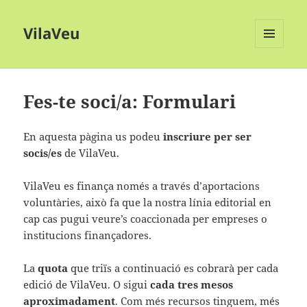
VilaVeu
MENÚ
I
GINYS
Fes-te soci/a: Formulari
En aquesta pàgina us podeu
inscriure per ser
socis/es
de VilaVeu.
VilaVeu es finança només a través d’aportacions
voluntàries, això fa que la nostra línia editorial en
cap cas pugui veure’s coaccionada per empreses o
institucions finançadores.
La
quota
que triïs a continuació es cobrarà per cada
edició de VilaVeu. O sigui
cada tres mesos
aproximadament
. Com més recursos tinguem, més