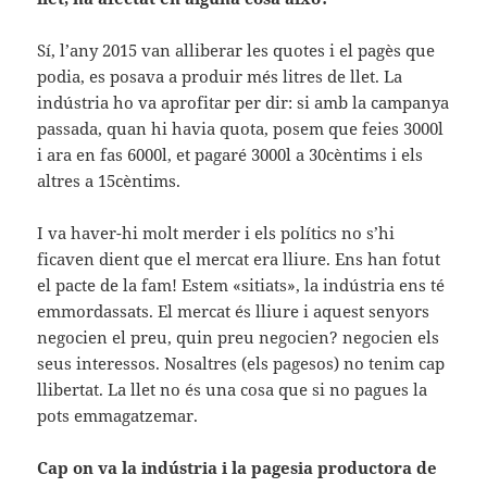
Sí, l’any 2015 van alliberar les quotes i el pagès que
podia, es posava a produir més litres de llet. La
indústria ho va aprofitar per dir: si amb la campanya
passada, quan hi havia quota, posem que feies 3000l
i ara en fas 6000l, et pagaré 3000l a 30cèntims i els
altres a 15cèntims.
I va haver-hi molt merder i els polítics no s’hi
ficaven dient que el mercat era lliure. Ens han fotut
el pacte de la fam! Estem «sitiats», la indústria ens té
emmordassats. El mercat és lliure i aquest senyors
negocien el preu, quin preu negocien? negocien els
seus interessos. Nosaltres (els pagesos) no tenim cap
llibertat. La llet no és una cosa que si no pagues la
pots emmagatzemar.
Cap on va la indústria i la pagesia productora de