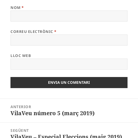
NOM
*
CORREU ELECTRÒNIC
*
LLOC WEB
Navegació
ANTERIOR
d'entrades
VilaVeu número 5 (març 2019)
Entrada
anterior:
SEGÜENT
VilaVeu – Especial Eleccions (maig 2019)
Entrada