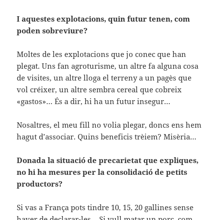
I aquestes explotacions, quin futur tenen, com
poden sobreviure?
Moltes de les explotacions que jo conec que han
plegat. Uns fan agroturisme, un altre fa alguna cosa
de visites, un altre lloga el terreny a un pagès que
vol créixer, un altre sembra cereal que cobreix
«gastos»… És a dir, hi ha un futur insegur…
Nosaltres, el meu fill no volia plegar, doncs ens hem
hagut d’associar. Quins beneficis trèiem? Misèria…
Donada la situació de precarietat que expliques,
no hi ha mesures per la consolidació de petits
productors?
Si vas a França pots tindre 10, 15, 20 gallines sense
haver de declarar-les… Si vull matar un porc, com