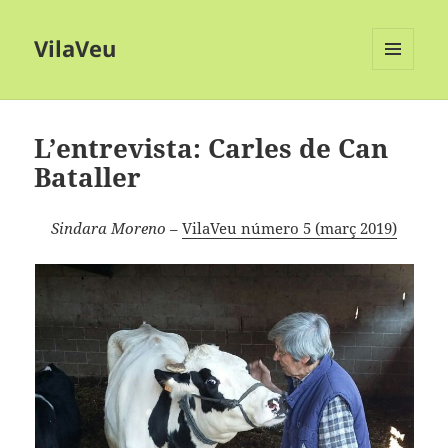
VilaVeu
MENÚ
I
GINYS
L’entrevista: Carles de Can
Bataller
Sindara Moreno
–
VilaVeu número 5 (març 2019)