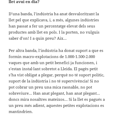
llet avui en dia?
D’una banda, l’indústria ha anat desvaloritzant la
llet pel que explicava, i, a més, algunes indústries
han passat a fer un percentatge elevat dels seus
productes amb llet en pols. I la porten, no vulguis
saber d’on! I a quin preu? Aix…
Per altra banda, l’indústria ha donat suport a que es
formin macro-explotacions de 1.000-1.500-2.000
vaques que amb un petit benefici ja funcionen, i
s’estan instal·lant sobretot a Lleida. El pagès petit
s’ha vist obligat a plegar, perquè no té suport polític,
suport de la indústria i no té supervivència! Si no
pot cobrar un preu una mica raonable, no pot
sobreviure… Han anat plegant, han anat plegant…
doncs mira nosaltres mateixos… Si la llet es pagués a
un preu més adient, aquestes petites explotacions es
mantindrien.