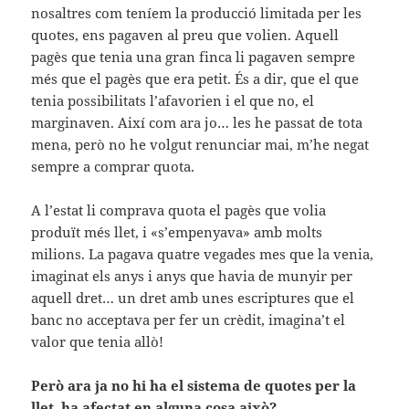
nosaltres com teníem la producció limitada per les
quotes, ens pagaven al preu que volien. Aquell
pagès que tenia una gran finca li pagaven sempre
més que el pagès que era petit. És a dir, que el que
tenia possibilitats l’afavorien i el que no, el
marginaven. Així com ara jo… les he passat de tota
mena, però no he volgut renunciar mai, m’he negat
sempre a comprar quota.
A l’estat li comprava quota el pagès que volia
produït més llet, i «s’empenyava» amb molts
milions. La pagava quatre vegades mes que la venia,
imaginat els anys i anys que havia de munyir per
aquell dret… un dret amb unes escriptures que el
banc no acceptava per fer un crèdit, imagina’t el
valor que tenia allò!
Però
ara ja no hi ha el sistema de quotes per la
llet, ha
afectat
en alguna cosa això?