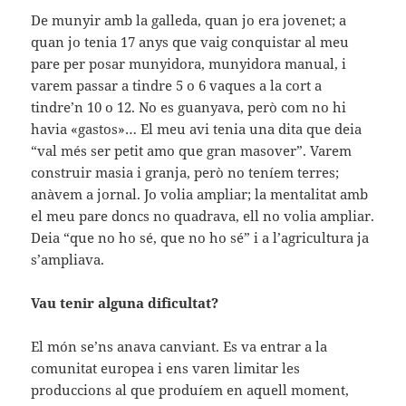
De munyir amb la galleda, quan jo era jovenet; a
quan jo tenia 17 anys que vaig conquistar al meu
pare per posar munyidora, munyidora manual, i
varem passar a tindre 5 o 6 vaques a la cort a
tindre’n 10 o 12. No es guanyava, però com no hi
havia «gastos»… El meu avi tenia una dita que deia
“val més ser petit amo que gran masover”. Varem
construir masia i granja, però no teníem terres;
anàvem a jornal. Jo volia ampliar; la mentalitat amb
el meu pare doncs no quadrava, ell no volia ampliar.
Deia “que no ho sé, que no ho sé” i a l’agricultura ja
s’ampliava.
Vau tenir alguna dificultat?
El món se’ns anava canviant. Es va entrar a la
comunitat europea i ens varen limitar les
produccions al que produíem en aquell moment,