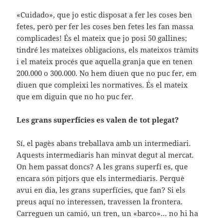
«Cuidado», que jo estic disposat a fer les coses ben
fetes, però per fer les coses ben fetes les fan massa
complicades! És el mateix que jo posi 50 gallines;
tindré les mateixes obligacions, els mateixos tràmits
i el mateix procés que aquella granja que en tenen
200.000 o 300.000. No hem diuen que no puc fer, em
diuen que compleixi les normatives. És el mateix
que em diguin que no ho puc fer.
Les grans superfícies es valen de tot plegat?
Sí, el pagès abans treballava amb un intermediari.
Aquests intermediaris han minvat degut al mercat.
On hem passat doncs? A les grans superfí es, que
encara són pitjors que els intermediaris. Perquè
avui en dia, les grans superfícies, que fan? Si els
preus aquí no interessen, travessen la frontera.
Carreguen un camió, un tren, un «barco»… no hi ha