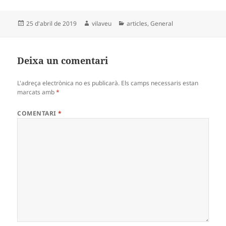
Publicat
Autor
Categories
25 d'abril de 2019
vilaveu
articles
,
General
el
Deixa un comentari
L'adreça electrònica no es publicarà.
Els camps necessaris estan
marcats amb
*
COMENTARI
*