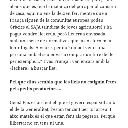
abans que es feia la matança del porc per al consum
de casa, aquí no ens la deixen fer, mentre que a
França siguen de la comunitat europea poden.
Gràcies al SAJA (sindicat de joves agricultors) s’ha
pogut vendre llet crua, però llet crua envasada…
amb una serie de normatives que ja ens tornem a
tenir lligats. A veure, per què no pot venir una
persona amb el seu envàs a comprar un litre de llet
per exemple….? I vas França i van encara amb la
«lechera» a buscar llet!
Pel que dius sembla que les lleis no estiguin fetes
pels petits productors…
Gens! Ens estan fent el que el govern espanyol amb
el de la Generalitat, l’estan tancant per tot arreu. I
això mateix és el que estan fent als pagesos. Perquè
llibertat no en tens ni una.