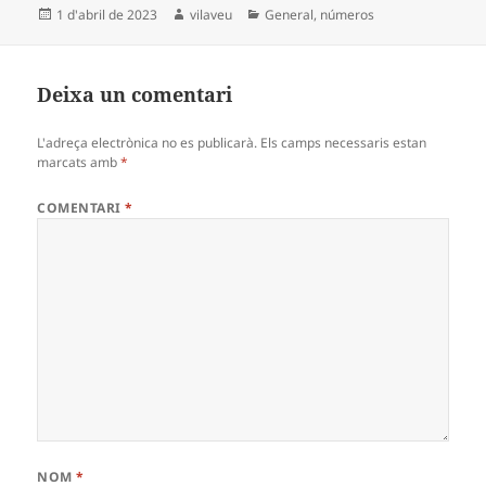
Publicat
Autor
Categories
1 d'abril de 2023
vilaveu
General
,
números
el
Deixa un comentari
L'adreça electrònica no es publicarà.
Els camps necessaris estan
marcats amb
*
COMENTARI
*
NOM
*