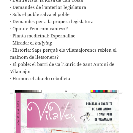
· L’entrevista: la Rosa de Can Costa
· Demandes de l’anterior legislatura
· Sols el poble salva el poble
· Demandes per a la propera legislatura
· Opinio: Fem com «antes»?
· Planta medicinal: Espernallac
· Mirada: el
bullying
· Història: Saps perquè els vilamajorencs rebien el
malnom de lletsoners?
· El poble: el barri de Ca l’Enric de Sant Antoni de
Vilamajor
· Humor: el abuelo cebolleta