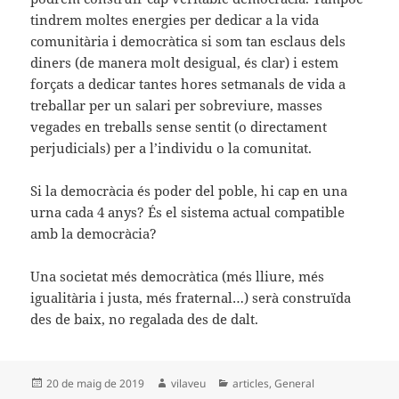
tindrem moltes energies per dedicar a la vida
comunitària i democràtica si som tan esclaus dels
diners (de manera molt desigual, és clar) i estem
forçats a dedicar tantes hores setmanals de vida a
treballar per un salari per sobreviure, masses
vegades en treballs sense sentit (o directament
perjudicials) per a l’individu o la comunitat.
Si la democràcia és poder del poble, hi cap en una
urna cada 4 anys? És el sistema actual compatible
amb la democràcia?
Una societat més democràtica (més lliure, més
igualitària i justa, més fraternal…) serà construïda
des de baix, no regalada des de dalt.
Publicat
Autor
Categories
20 de maig de 2019
vilaveu
articles
,
General
el