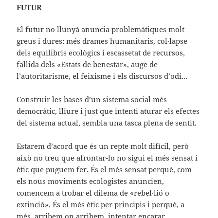
FUTUR
El futur no llunyà anuncia problemàtiques molt
greus i dures: més drames humanitaris, col·lapse
dels equilibris ecològics i escassetat de recursos,
fallida dels «Estats de benestar», auge de
l’autoritarisme, el feixisme i els discursos d’odi…
Construir les bases d’un sistema social més
democràtic, lliure i just que intenti aturar els efectes
del sistema actual, sembla una tasca plena de sentit.
Estarem d’acord que és un repte molt difícil, però
això no treu que afrontar-lo no sigui el més sensat i
ètic que puguem fer. És el més sensat perquè, com
els nous moviments ecologistes anuncien,
comencem a trobar el dilema de «rebel·lió o
extinció». És el més ètic per principis i perquè, a
més, arribem on arribem, intentar encarar