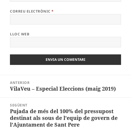
CORREU ELECTRÒNIC
*
LLOC WEB
Navegació
ANTERIOR
d'entrades
VilaVeu – Especial Eleccions (maig 2019)
Entrada
anterior:
SEGÜENT
Pujada de més del 100% del pressupost
Entrada
destinat als sous de l’equip de govern de
següent:
l’Ajuntament de Sant Pere