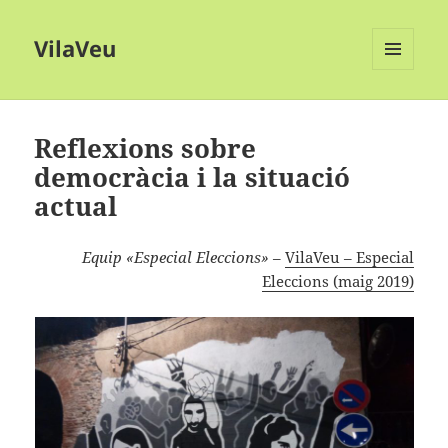
VilaVeu
MENÚ
I
GINYS
Reflexions sobre
democràcia i la situació
actual
Equip «Especial Eleccions»
–
VilaVeu – Especial
Eleccions (maig 2019)