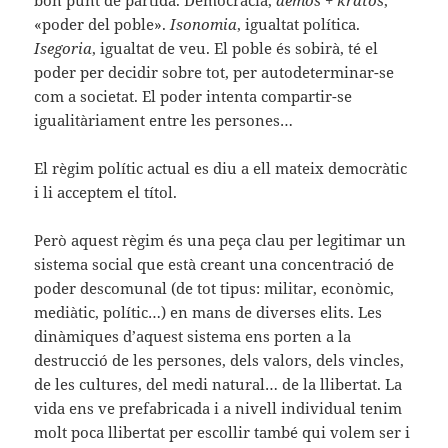
bon punt de partida. Democràcia,
demos
+
kratos
,
«poder del poble».
Isonomia
, igualtat política.
Isegoria
, igualtat de veu. El poble és sobirà, té el
poder per decidir sobre tot, per autodeterminar-se
com a societat. El poder intenta compartir-se
igualitàriament entre les persones…
El règim polític actual es diu a ell mateix democràtic
i li acceptem el títol.
Però aquest règim és una peça clau per legitimar un
sistema social que està creant una concentració de
poder descomunal (de tot tipus: militar, econòmic,
mediàtic, polític…) en mans de diverses elits. Les
dinàmiques d’aquest sistema ens porten a la
destrucció de les persones, dels valors, dels vincles,
de les cultures, del medi natural… de la llibertat. La
vida ens ve prefabricada i a nivell individual tenim
molt poca llibertat per escollir també qui volem ser i