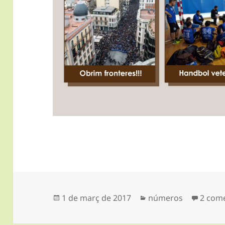
Publicat
Categories
1 de març de 2017
números
2 come
el