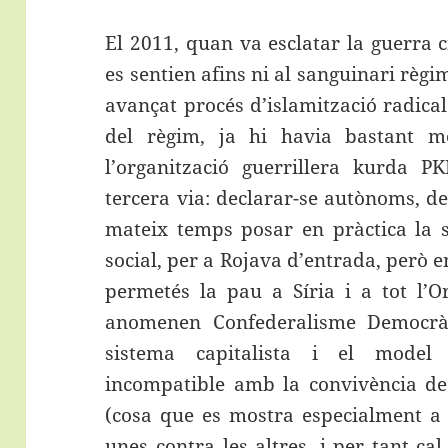
El 2011, quan va esclatar la guerra c
es sentien afins ni al sanguinari règim 
avançat procés d’islamització radica
del règim, ja hi havia bastant mo
l’organització guerrillera kurda 
tercera via: declarar-se autònoms, de
mateix temps posar en pràctica la 
social, per a Rojava d’entrada, però 
permetés la pau a Síria i a tot l’O
anomenen Confederalisme Democràti
sistema capitalista i el model 
incompatible amb la convivència de 
(cosa que es mostra especialment a 
unes contra les altres, i per tant c