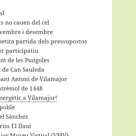
al
ts no cauen del cel
ovembre i desembre
petita partida dels pressupostos
t participatiu
nt de les Pungoles
c de Can Sauleda
 Sant Antoni de Vilamajor
rratrèmol de 1448
nergètic a Vilamajor!
 poble
bel Sánchez
iss El Ilaui
ajor Museu Virtual (VMV)