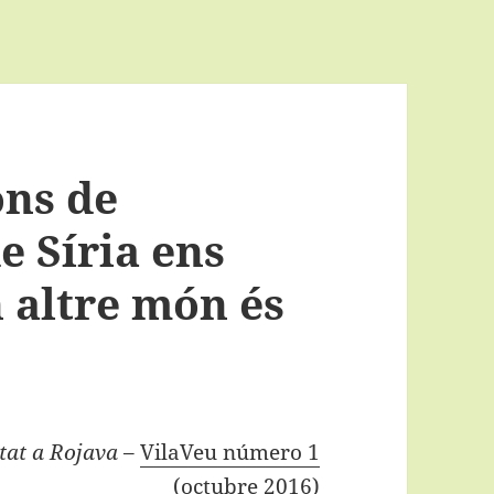
ons de
e Síria ens
 altre món és
tat a Rojava
–
VilaVeu número 1
(octubre 2016)