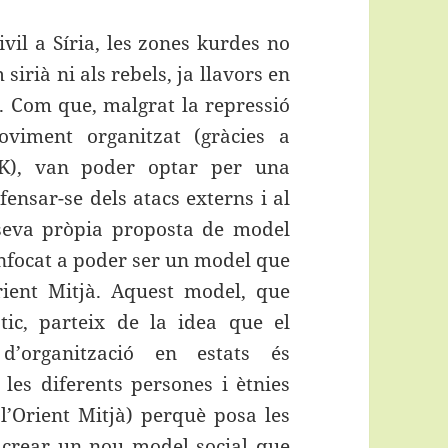
ivil a Síria, les zones kurdes no
sirià ni als rebels, ja llavors en
l. Com que, malgrat la repressió
viment organitzat (gràcies a
PKK), van poder optar per una
fensar-se dels atacs externs i al
seva pròpia proposta de model
enfocat a poder ser un model que
rient Mitjà. Aquest model, que
c, parteix de la idea que el
d’organització en estats és
les diferents persones i ètnies
l’Orient Mitjà) perquè posa les
al crear un nou model social que