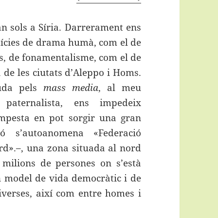
tan sols a Síria. Darrerament ens
ícies de drama humà, com el de
ats, de fonamentalisme, com el de
a de les ciutats d’Aleppo i Homs.
guda pels
mass media
, al meu
i paternalista, ens impedeix
mpesta en pot sorgir una gran
ó s’autoanomena «Federació
rd».–, una zona situada al nord
milions de persones on s’està
n model de vida democràtic i de
diverses, així com entre homes i