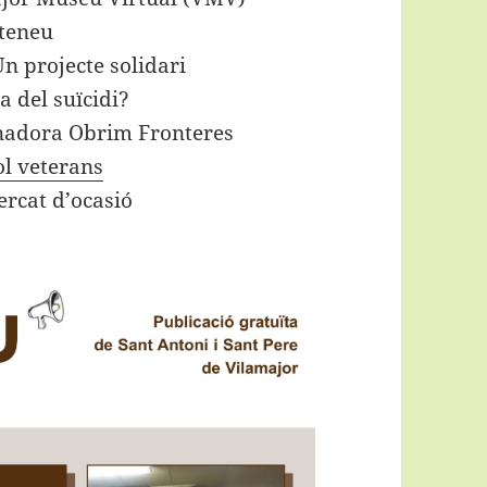
teneu
n projecte solidari
a del suïcidi?
nadora Obrim Fronteres
l veterans
ercat d’ocasió