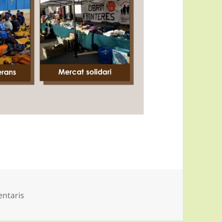
a VilaVeu número 2 (març 2017)
ntaris