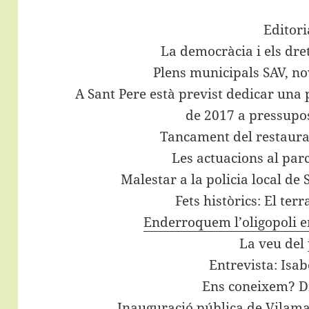
Editori
La democràcia i els dre
Plens municipals SAV, n
A Sant Pere està previst dedicar una 
de 2017 a pressupos
Tancament del restaura
Les actuacions al par
Malestar a la policia local de
Fets històrics: El te
Enderroquem l’oligopoli e
La veu del
Entrevista: Isa
Ens coneixem? Dr
Inauguració pública de Vilam